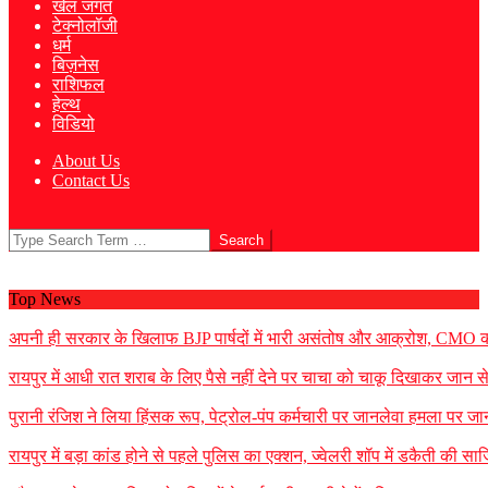
खेल जगत
टेक्नोलॉजी
धर्म
बिज़नेस
राशिफल
हेल्थ
विडियो
About Us
Contact Us
Search
Top News
अपनी ही सरकार के खिलाफ BJP पार्षदों में भारी असंतोष और आक्रोश, CMO को 
रायपुर में आधी रात शराब के लिए पैसे नहीं देने पर चाचा को चाकू दिखाकर जान
पुरानी रंजिश ने लिया हिंसक रूप, पेट्रोल-पंप कर्मचारी पर जानलेवा हमला पर जा
रायपुर में बड़ा कांड होने से पहले पुलिस का एक्शन, ज्वेलरी शॉप में डकैती की