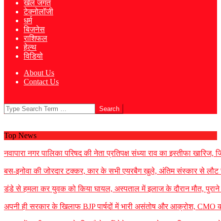
खेल जगत
टेक्नोलॉजी
धर्म
बिज़नेस
राशिफल
हेल्थ
विडियो
About Us
Contact Us
Search
Top News
नवापारा नगर पालिका परिषद की नेता प्रतिपक्ष संध्या राव का इस्तीफा खारिज, जिला
बस-इनोवा की जोरदार टक्कर, कार के सभी एयरबैग खुले, अंतिम संस्कार से लौट 
डंडे से हमला कर युवक को किया घायल, अस्पताल में इलाज के दौरान मौत, पुराने 
अपनी ही सरकार के खिलाफ BJP पार्षदों में भारी असंतोष और आक्रोश, CMO को 