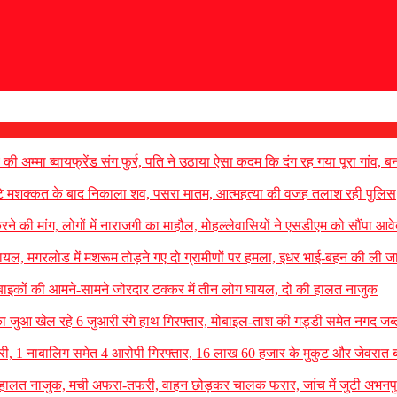
े की अम्मा ब्वायफ्रेंड संग फुर्र, पति ने उठाया ऐसा कदम कि दंग रह गया पूरा गांव, ब
ंटे मशक्कत के बाद निकाला शव, पसरा मातम, आत्महत्या की वजह तलाश रही पुलिस
रने की मांग, लोगों में नाराजगी का माहौल, मोहल्लेवासियों ने एसडीएम को सौंपा आव
 घायल, मगरलोड में मशरूम तोड़ने गए दो ग्रामीणों पर हमला, इधर भाई-बहन की ली ज
बाइकों की आमने-सामने जोरदार टक्कर में तीन लोग घायल, दो की हालत नाजुक
का जुआ खेल रहे 6 जुआरी रंगे हाथ गिरफ्तार, मोबाइल-ताश की गड्डी समेत नगद जब्
ें चोरी, 1 नाबालिग समेत 4 आरोपी गिरफ्तार, 16 लाख 60 हजार के मुकुट और जेवरात
ल, हालत नाजुक, मची अफरा-तफरी, वाहन छोड़कर चालक फरार, जांच में जुटी अभनप