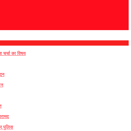
ना चर्चा का विषय
ेदन
ान
त
 बरामद
ुर पुलिस