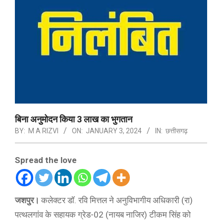
बिना अनुमोदन किया 3 लाख का भुगतान
BY:
M A RIZVI
ON:
JANUARY 3, 2024
IN:
छत्तीसगढ़
Spread the love
जशपुर।
कलेक्टर डॉ. रवि मित्तल ने अनुविभागीय अधिकारी (रा)
पत्थलगांव के सहायक ग्रेड-02 (नायब नाजिर) टीकम सिंह को