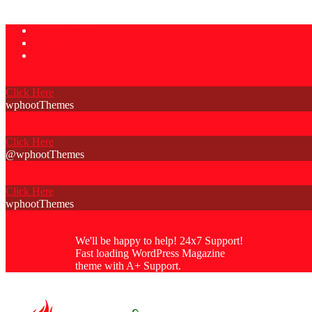
Skip
Privacy Policy
to
Contact Us
content
About Us
Click Here
wphootThemes
Click Here
@wphootThemes
Click Here
wphootThemes
We'll be happy to help! 24x7 Support!
Fast loading WordPress Magazine
theme with A+ Support.