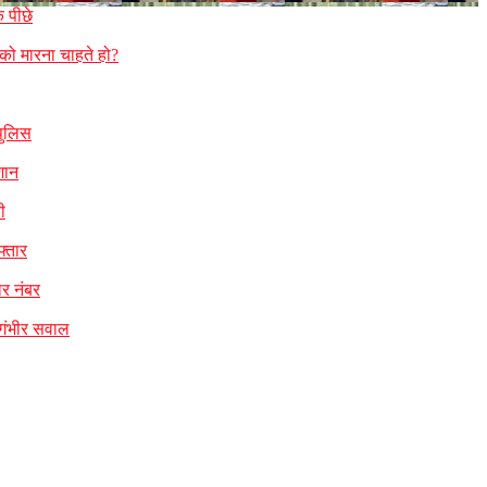
 पीछे
को मारना चाहते हो?
पुलिस
शान
ी
फ्तार
ार नंबर
 गंभीर सवाल