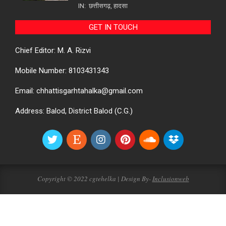
IN:
छत्तीसगढ़
,
हादसा
GET IN TOUCH
Chief Editor: M. A. Rizvi
Mobile Number: 8103431343
Email: chhattisgarhtahalka@gmail.com
Address: Balod, District Balod (C.G.)
Copyright © 2022 cgtehelka | Design By-
Inclusionweb