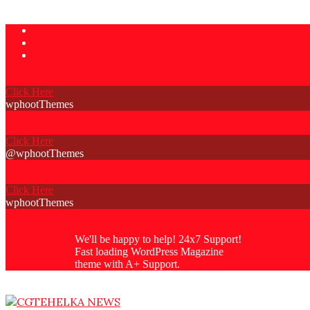
Skip
Privacy Policy
to
Contact Us
content
About Us
Click Here
wphootThemes
Click Here
@wphootThemes
Click Here
wphootThemes
We'll be happy to help! 24x7 Support!
Fast loading WordPress Magazine
theme with A+ Support.