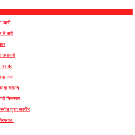
या जारी
ं भर्ती
नात
ी चेतावनी
र बरामद
यां जब्त
 चाकू बरामद
पी गिरफ्तार
नोज गुप्ता सस्पेंड
िरफ्तार!