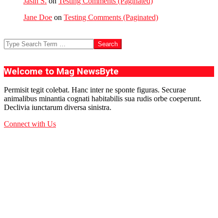
Jasin S.
on
Testing Comments (Paginated)
Jane Doe
on
Testing Comments (Paginated)
Search
Welcome to Mag NewsByte
Permisit tegit colebat. Hanc inter ne sponte figuras. Securae
animalibus minantia cognati habitabilis sua rudis orbe coeperunt.
Declivia iunctarum diversa sinistra.
Connect with Us