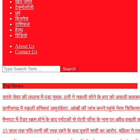
खेल जगत
टेक्नोलॉजी
धर्म
बिज़नेस
राशिफल
हेल्थ
विडियो
About Us
Contact Us
Search
Top News
सस्ते जेवर की लालच में पड़ा युवक, ठगों ने नकली सोने के हार को असली बताकर
छत्तीसगढ़ में स्कूली बच्चियां असुरक्षित!, आंखों की जांच करने पहुंचे नेत्र चिक
मैनपाट में टेंडर खत्म होने के बाद पर्यटकों से एंट्री फीस के नाम पर अवैध वसूल
15 साल तक पति-पत्नी की तरह रहने के बाद दूसरी शादी का आरोप, महिला ने एस