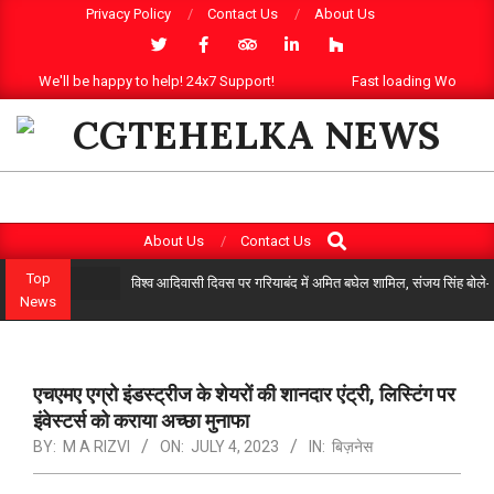
Skip
Privacy Policy
Contact Us
About Us
to
content
We'll be happy to help! 24x7 Support!
Fast loading WordPre
CGTEHELKA
Search
Primary
About Us
Contact Us
Navigation
Top
विश्व आदिवासी दिवस पर गरियाबंद में अमित बघेल शामिल, संजय सिंह बोले-
Menu
News
एचएमए एग्रो इंडस्ट्रीज के शेयरों की शानदार एंट्री, लिस्टिंग पर
इंवेस्टर्स को कराया अच्छा मुनाफा
BY:
M A RIZVI
ON:
JULY 4, 2023
IN:
बिज़नेस