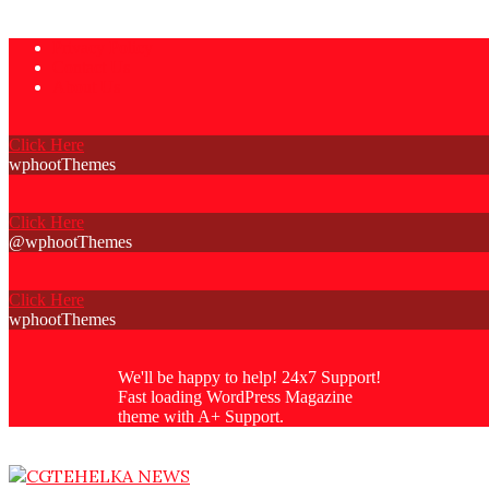
Skip
Privacy Policy
to
Contact Us
content
About Us
Click Here
wphootThemes
Click Here
@wphootThemes
Click Here
wphootThemes
We'll be happy to help! 24x7 Support!
Fast loading WordPress Magazine
theme with A+ Support.