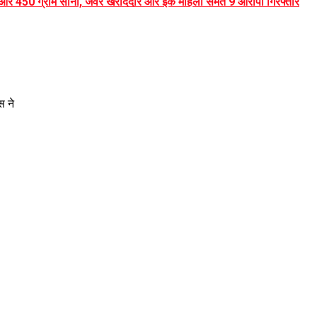
 और 450 ग्राम सोना, जेवर खरीददार और इक महिला समेत 9 आरोपी गिरफ्तार
स ने