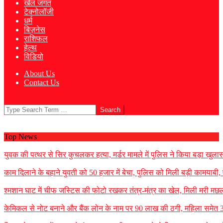
खेल जगत
टेक्नोलॉजी
धर्म
बिज़नेस
राशिफल
हेल्थ
विडियो
About Us
Contact Us
Search
Top News
युवक की पत्थर से सिर कुचलकर हत्या, मर्डर मामले में पुलिस ने किया बड़ा खुलासा
काम दिलाने के बहाने युवती को 50 हजार में बेचा, पुलिस को मिली बड़ी कामयाबी
श्मशान घाट में चीफ जस्टिस की फोटो रखकर तंत्र-मंत्र का खेल, मिली मरी मछली
केमिकल से नोट बनाने और बैंक लोन के नाम पर 90 लाख की ठगी, महिला समेत 3 