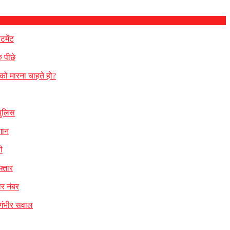
टमेंट
 पीछे
को मारना चाहते हो?
पुलिस
शान
ी
फ्तार
ार नंबर
 गंभीर सवाल