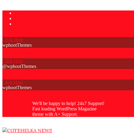
Skip
Privacy Policy
to
Contact Us
content
About Us
Click Here
wphootThemes
Click Here
@wphootThemes
Click Here
wphootThemes
We'll be happy to help! 24x7 Support!
Fast loading WordPress Magazine
theme with A+ Support.