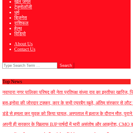
खेल जगत
टेक्नोलॉजी
धर्म
बिज़नेस
राशिफल
हेल्थ
विडियो
About Us
Contact Us
Search
Top News
नवापारा नगर पालिका परिषद की नेता प्रतिपक्ष संध्या राव का इस्तीफा खारिज, जिला
बस-इनोवा की जोरदार टक्कर, कार के सभी एयरबैग खुले, अंतिम संस्कार से लौट 
डंडे से हमला कर युवक को किया घायल, अस्पताल में इलाज के दौरान मौत, पुराने 
अपनी ही सरकार के खिलाफ BJP पार्षदों में भारी असंतोष और आक्रोश, CMO को 