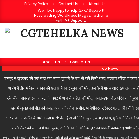
Skip
Privacy Policy
Contact Us
About Us
We'll be happy to help! 24x7 Support!
to
Fast loading WordPress Magazine theme
content
with A+ Support.
CGTEHELKA
Primary
Search
About Us
Contact Us
Navigation
Top News
Menu
रायपुर में सूदखोर को कई साल तक ब्याज चुकाने के बाद भी नहीं मिली राहत, परेशान महिला ने खाया 
आरंग में तीन मंजिला मकान की छत से गिरकर युवक की मौत, इलाके में मातम और दहशत का माहौल, 
खेत में दर्दनाक हादसा, करंट की चपेट में आने से महिला की मौत, चप्पल-छाता देख परिवार को हुआ 
खेत में जुताई बनी मौत की वजह, युवक की दर्दनाक मौत, अनियंत्रित ट्रैक्टर पलटा और नीचे 
घटारानी वाटरफॉल में रोमांच पड़ा भारी: ऊंचाई से नीचे गिरा युवक, मचा हड़कंप, पुलिस ने किता रेस्क
सस्ते जेवर की लालच में पड़ा युवक, ठगों ने नकली सोने के हार को असली बताकर ग्रामीण को 
छत्तीसगढ़ में स्कूली बच्चियां असुरक्षित!, आंखों की जांच करने पहुंचे नेत्र चिकित्सक ने छात्राओं से