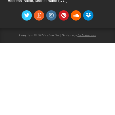
Address: Balod, District Balod (C.G.)
Copyright © 2022 cgtehelka | Design By-
Inclusionweb