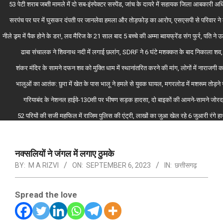
53 पेटी शराब जब्ती मामले में दो सब-इंस्पेक्टर सस्पेंड, जांच के दायरे में सहायक जिला आबकारी 
सरपंच पर घर में घुसकर दंपती पर जानलेवा हमला और तोड़फोड़ का आरोप, एसएसपी से परिवार ने लग
नीले ड्र्म में पैक होने के डर!, लव मैरिज के 21 साल बाद 5 बच्चे की अम्मा ब्वायफ्रेंड संग फुर्र, पति न
ढाबा संचालक ने शिवनाथ नदी में लगाई छलांग, SDRF ने 6 घंटे मशक्कत के बाद निकाला शव
शंकर मंदिर के सामने दफन शव को मुक्ति धाम में स्थानांतरित करने की मांग, लोगों में नाराजगी 
भालुओं का आतंक: छुरा में खेत के पास भालू ने हमले से युवक घायल, मगरलोड में मशरूम तोड़न
गरियाबंद के नेशनल हाईवे-130सी पर भीषण सड़क हादसा, दो बाइकों की आमने-सामने जोरद
52 परियों की सजी महफिल में राजिम पुलिस की एंट्री, लाखों का जुआ खेल रहे 6 जुआरी रंगे 
नक्सलियों ने जंगल में लगाए ठुमके
BY:
M A RIZVI
ON:
SEPTEMBER 6, 2023
IN:
छत्तीसगढ़
Spread the love