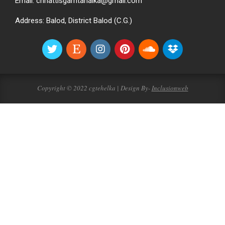
Email: chhattisgarhtahalka@gmail.com
Address: Balod, District Balod (C.G.)
Copyright © 2022 cgtehelka | Design By-
Inclusionweb