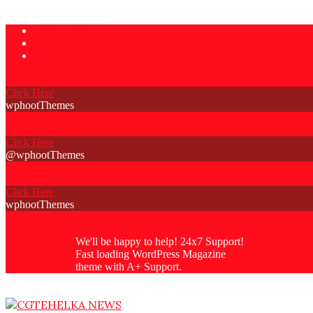
Skip
Privacy Policy
to
Contact Us
content
About Us
Click Here
wphootThemes
Click Here
@wphootThemes
Click Here
wphootThemes
We'll be happy to help! 24x7 Support!
Fast loading WordPress Magazine
theme with A+ Support.