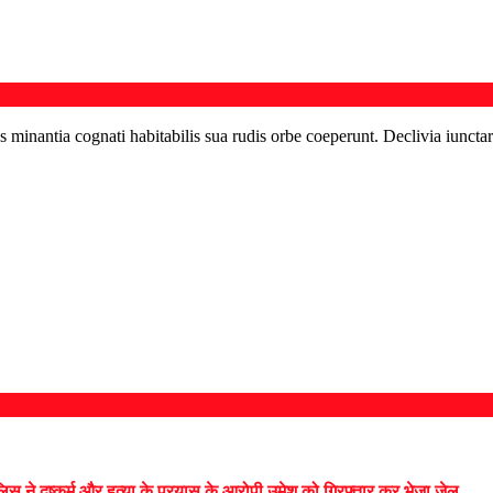
s minantia cognati habitabilis sua rudis orbe coeperunt. Declivia iunctar
स ने दुष्कर्म और हत्या के प्रयास के आरोपी उमेश को गिरफ्तार कर भेजा जेल