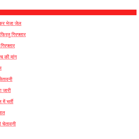
 कर भेजा जेल
 फिरतु गिरफ्तार
गिरफ्तार
ंच की मांग
स
 चेतावनी
या जारी
ं भर्ती
नात
ी चेतावनी