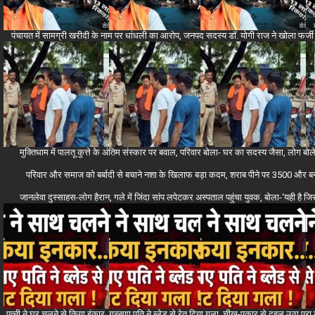
पंचायत में सामग्री खरीदी के नाम पर धांधली का आरोप, जनपद सदस्य डॉ. योगी राज ने खोला फर्जी 
मुक्तिधाम में पालतू कुत्ते के अंतिम संस्कार पर बवाल, परिवार बोला- घर का सदस्य जैसा, लोग 
परिवार और समाज को बर्बादी से बचाने नशा के खिलाफ बड़ा कदम, शराब पीने पर 3500 और बनाने-
जानलेवा दुस्साहस-लोग हैरान, गले में जिंदा सांप लपेटकर अस्पताल पहुंचा युवक, बोला-‘यही ह
पत्नी ने घर चलने से किया इंकार, गुस्साए पति ने ब्लेड से रेत दिया गला, चीख-पुकार से दहल उठा पू