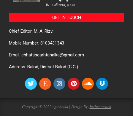
IN:
छत्तीसगढ़
,
हादसा
GET IN TOUCH
Chief Editor: M. A. Rizvi
Mobile Number: 8103431343
Email: chhattisgarhtahalka@gmail.com
Address: Balod, District Balod (C.G.)
Copyright © 2022 cgtehelka | Design By-
Inclusionweb