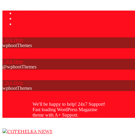
Skip
Privacy Policy
to
Contact Us
content
About Us
Click Here
wphootThemes
Click Here
@wphootThemes
Click Here
wphootThemes
We'll be happy to help! 24x7 Support!
Fast loading WordPress Magazine
theme with A+ Support.