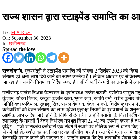
राज्य शासन द्वारा स्टाइपेंड समाप्ति का 
By:
M A Rizvi
On:
September 30, 2023
In:
छत्तीसगढ़
Spread the love
राजनांदगांव.
मुख्यमंत्री ने स्टाइपेंड समाप्ति की घोषणा 2 सितंबर 2023 को किया
संरक्षण एवं अन्य लाभ दिये जाने का स्पष्ट उल्लेख है। लेकिन आहरण एवं संवितरण अधि
जा रहा है। जबकि नियम एवं निर्देश स्पष्ट हैं। सीधी भर्ती के पदों पर तकनीकी त्य
छत्तीसगढ़ प्रदेश शिक्षक फेडरेशन के प्रांताध्यक्ष राजेश चटर्जी, प्रांतीय प्रमुख मह
कुंजाम, सोहन निषाद, अब्दुल कलीम खान, भूषण साव ,स्वाति वर्मा, नवीन कुमार पांडे, 
अभिशिक्ता फंदियाल, सुधांशु सिंह, पायल देवांगन, वंदना पानसे, शिरीष कुमार पांडे,
कर्मचारियों को वेतन संरक्षण का लाभ पूर्ववत मूलभूत नियमों के प्रावधानों के अ
आर्थिक लाभ आदेश जारी होने के तिथि से देना है। उन्होंने बताया कि वित्त निर्देश
त्यागपत्र के मामलों में वेतन निर्धारण मूलभूत नियम 22 -C का उपयोग करना है तथा
वृद्धि* – *जो शासकीय कर्मचारी एक संवर्ग में स्थाई पद मौलिक रूप से धारण किए 
से की गई हो,अर्थात वह पद जिस पर वह परिवीक्षा पर है। अतः ऐसे प्रकरण में शासकी
वेतनवृद्धि प्राप्त करने की पात्रता है। उन्होंने बताया कि ऐसे शासकीय सेवक ज