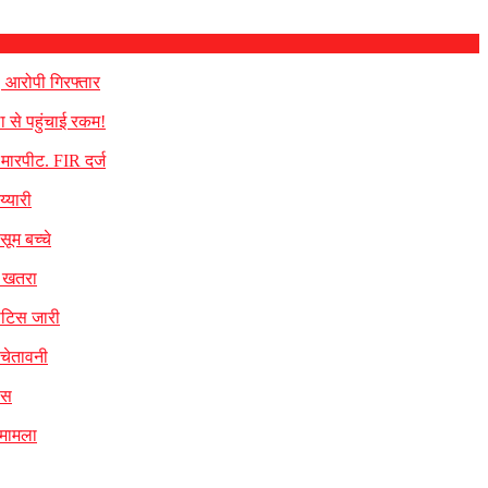
, आरोपी गिरफ्तार
ा से पहुंचाई रकम!
े मारपीट. FIR दर्ज
्यारी
सूम बच्चे
का खतरा
नोटिस जारी
 चेतावनी
िस
 मामला