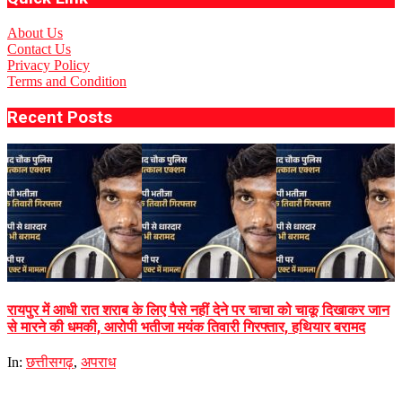
About Us
Contact Us
Privacy Policy
Terms and Condition
Recent Posts
रायपुर में आधी रात शराब के लिए पैसे नहीं देने पर चाचा को चाकू दिखाकर जान
से मारने की धमकी, आरोपी भतीजा मयंक तिवारी गिरफ्तार, हथियार बरामद
In:
छत्तीसगढ़
,
अपराध