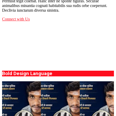
Permisit tegit colebat. Hanc inter ne sponte figuras. Securae
animalibus minantia cognati habitabilis sua rudis orbe coeperunt.
Declivia iunctarum diversa sinistra.
Connect with Us
Bold Design Language