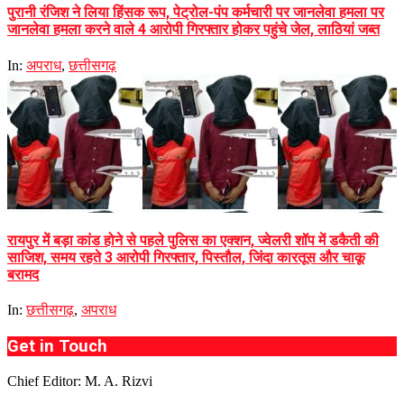
पुरानी रंजिश ने लिया हिंसक रूप, पेट्रोल-पंप कर्मचारी पर जानलेवा हमला पर
जानलेवा हमला करने वाले 4 आरोपी गिरफ्तार होकर पहुंचे जेल, लाठियां जब्त
In:
अपराध
,
छत्तीसगढ़
रायपुर में बड़ा कांड होने से पहले पुलिस का एक्शन, ज्वेलरी शॉप में डकैती की
साजिश, समय रहते 3 आरोपी गिरफ्तार, पिस्तौल, जिंदा कारतूस और चाकू
बरामद
In:
छत्तीसगढ़
,
अपराध
Get in Touch
Chief Editor: M. A. Rizvi