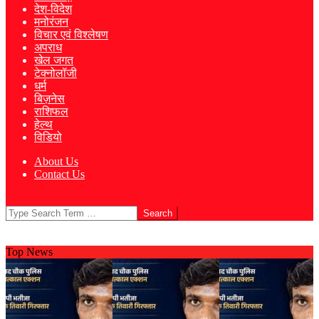
देश-विदेश
मनोरंजन
विचार एवं विश्लेषण
अपराध
खेल जगत
टेक्नोलॉजी
धर्म
बिज़नेस
राशिफल
हेल्थ
विडियो
About Us
Contact Us
Search
Top News