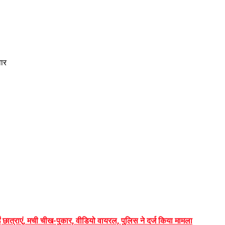
वार
गईं छात्राएं, मची चीख-पुकार, वीडियो वायरल, पुलिस ने दर्ज किया मामला