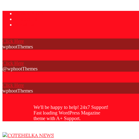
Skip
Privacy Policy
to
Contact Us
content
About Us
Click Here
wphootThemes
Click Here
@wphootThemes
Click Here
wphootThemes
We'll be happy to help! 24x7 Support!
Fast loading WordPress Magazine
theme with A+ Support.