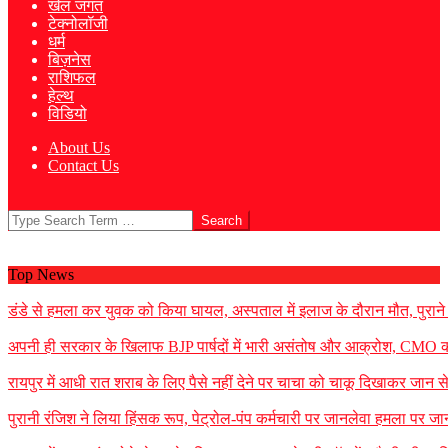
खेल जगत
टेक्नोलॉजी
धर्म
बिज़नेस
राशिफल
हेल्थ
विडियो
About Us
Contact Us
Search
Top News
डंडे से हमला कर युवक को किया घायल, अस्पताल में इलाज के दौरान मौत, पुराने 
अपनी ही सरकार के खिलाफ BJP पार्षदों में भारी असंतोष और आक्रोश, CMO को 
रायपुर में आधी रात शराब के लिए पैसे नहीं देने पर चाचा को चाकू दिखाकर जान
पुरानी रंजिश ने लिया हिंसक रूप, पेट्रोल-पंप कर्मचारी पर जानलेवा हमला पर जा