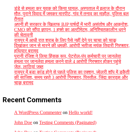
डंडे से हमला कर युवक को किया घायल, अस्पताल में इलाज के दौरान
मौत, पुराने विवाद में जमकर मारपीट, गांव में तनाव का माहौल, पुलिस बल
तैनात
अपनी ही सरकार के खिलाफ BJP पार्षदों में भारी असंतोष और आक्रोश,
CMO को सौंपा ज्ञापन, 1 हफ्ते का अल्टीमेटम, अनिश्चितकालीन धरने
की चेतावनी
रायपुर में आधी रात शराब के लिए पैसे नहीं देने पर चाचा को चाकू
दिखाकर जान से मारने की धमकी, आरोपी भतीजा मयंक तिवारी गिरफ्तार,
हथियार बरामद
पुरानी रंजिश ने लिया हिंसक रूप, पेट्रोल-पंप कर्मचारी पर जानलेवा
हमला पर जानलेवा हमला करने वाले 4 आरोपी गिरफ्तार होकर पहुंचे
जेल, लाठियां जब्त
रायपुर में बड़ा कांड होने से पहले पुलिस का एक्शन, ज्वेलरी शॉप में डकैती
की साजिश, समय रहते 3 आरोपी गिरफ्तार, पिस्तौल, जिंदा कारतूस और
चाकू बरामद
Recent Comments
A WordPress Commenter
on
Hello world!
John Doe
on
Testing Comments (Paginated)