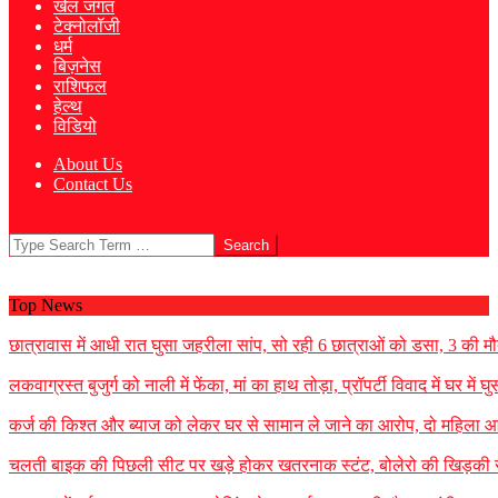
खेल जगत
टेक्नोलॉजी
धर्म
बिज़नेस
राशिफल
हेल्थ
विडियो
About Us
Contact Us
Search
Top News
छात्रावास में आधी रात घुसा जहरीला सांप, सो रही 6 छात्राओं को डसा, 3 की म
लकवाग्रस्त बुजुर्ग को नाली में फेंका, मां का हाथ तोड़ा, प्रॉपर्टी विवाद में घर म
कर्ज की किश्त और ब्याज को लेकर घर से सामान ले जाने का आरोप, दो महिला आ
चलती बाइक की पिछली सीट पर खड़े होकर खतरनाक स्टंट, बोलेरो की खिड़की स