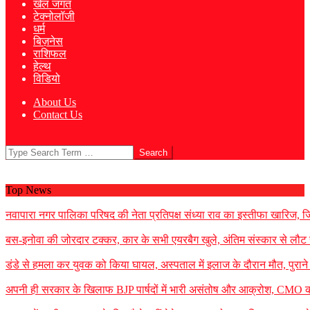
खेल जगत
टेक्नोलॉजी
धर्म
बिज़नेस
राशिफल
हेल्थ
विडियो
About Us
Contact Us
Search
Top News
नवापारा नगर पालिका परिषद की नेता प्रतिपक्ष संध्या राव का इस्तीफा खारिज, जिला
बस-इनोवा की जोरदार टक्कर, कार के सभी एयरबैग खुले, अंतिम संस्कार से लौट 
डंडे से हमला कर युवक को किया घायल, अस्पताल में इलाज के दौरान मौत, पुराने 
अपनी ही सरकार के खिलाफ BJP पार्षदों में भारी असंतोष और आक्रोश, CMO को 