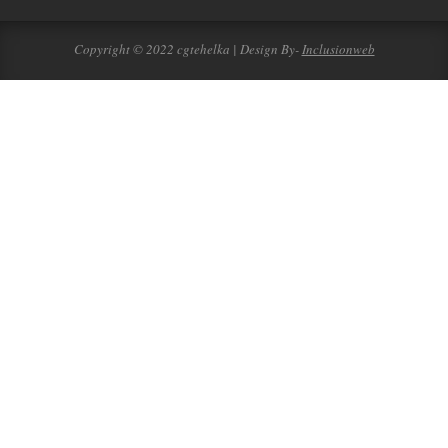
Copyright © 2022 cgtehelka | Design By-
Inclusionweb