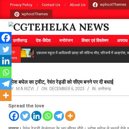
Skip
wphootThemes
Privacy Policy
Contact Us
About Us
to
wphootThemes
content
CGTEHELKA
छत्तीसगढ़
देश-विदेश
मनोरंजन
विचार एवं विश्लेषण
अपराध
Primary
Navigation
Top
एकलव्य स्कूल में आदिवासी छात्र की संदिग्ध मौत, परिजनों में आक्रोश, कले
News
Menu
भूपेश बघेल का ट्वीट, रेवंत रेड्डी को सीएम बनने पर दी बधाई
BY:
M A RIZVI
ON:
DECEMBER 6, 2023
IN:
छत्तीसगढ़
Spread the love
रायपुर।
रेवंत रेड्डी तेलंगाना के नए सीएम होंगे। भूपेश बघेल ने बधाई द