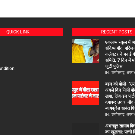
QUICK LINK
RECENT POSTS
एकलव्य स्कूल में 
संदिग्ध मौत, परिजन
कलेक्टर ने बनाई 
समिति, 7 दिन में मांग
y
जुटी पुलिस
ndition
IN:
छत्तीसगढ़
,
अपरा
बहन को बोली- ‘उसने
अगले दिन मिली बी
लाश, लिव-इन पार्ट
दबाकर उतारा मौत 
ब्वायफ्रेंड सावंत गि
IN:
छत्तीसगढ़
,
अपरा
अभनपुर तालाब किना
का खुलासा: पत्नी 