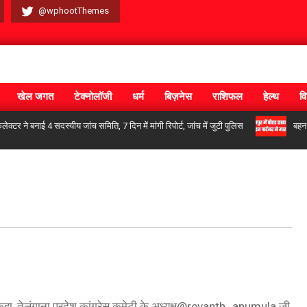
@wphootThemes
खेल जगत
टेक्नोलॉजी
धर्म
बिज़नेस
राशिफल
हेल्थ
वि
क्टर ने बनाई 4 सदस्यीय जांच समिति, 7 दिन में मांगी रिपोर्ट, जांच में जुटी पुलिस
बहन 
ेते कहा, तेलंगाना प्रदेश कांग्रेस कमेटी के अध्यक्ष@revanth_anumula जी