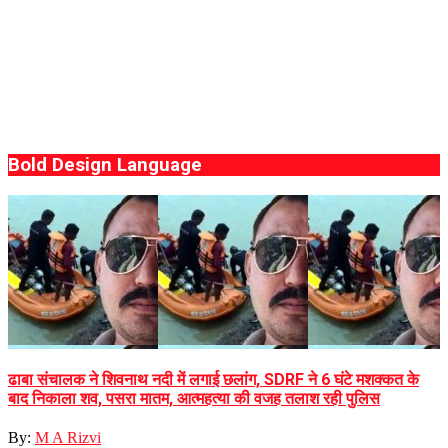
Bold Design Language
ढाबा संचालक ने शिवनाथ नदी में लगाई छलांग, SDRF ने 6 घंटे मशक्कत के
बाद निकाला शव, पसरा मातम, आत्महत्या की वजह तलाश रही पुलिस
By:
M A Rizvi