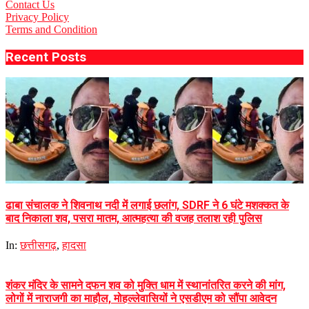
Contact Us
Privacy Policy
Terms and Condition
Recent Posts
ढाबा संचालक ने शिवनाथ नदी में लगाई छलांग, SDRF ने 6 घंटे मशक्कत के
बाद निकाला शव, पसरा मातम, आत्महत्या की वजह तलाश रही पुलिस
In:
छत्तीसगढ़
,
हादसा
शंकर मंदिर के सामने दफन शव को मुक्ति धाम में स्थानांतरित करने की मांग,
लोगों में नाराजगी का माहौल, मोहल्लेवासियों ने एसडीएम को सौंपा आवेदन