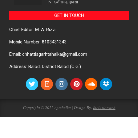
IN:
छत्तीसगढ़
,
हादसा
GET IN TOUCH
Chief Editor: M. A. Rizvi
Mobile Number: 8103431343
Email: chhattisgarhtahalka@gmail.com
Address: Balod, District Balod (C.G.)
Copyright © 2022 cgtehelka | Design By-
Inclusionweb