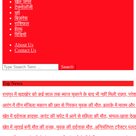
खेल जगत
टेक्नोलॉजी
धर्म
बिज़नेस
राशिफल
हेल्थ
विडियो
About Us
Contact Us
Search
Top News
रायपुर में सूदखोर को कई साल तक ब्याज चुकाने के बाद भी नहीं मिली राहत, परेश
आरंग में तीन मंजिला मकान की छत से गिरकर युवक की मौत, इलाके में मातम और दह
खेत में दर्दनाक हादसा, करंट की चपेट में आने से महिला की मौत, चप्पल-छाता देख
खेत में जुताई बनी मौत की वजह, युवक की दर्दनाक मौत, अनियंत्रित ट्रैक्टर प