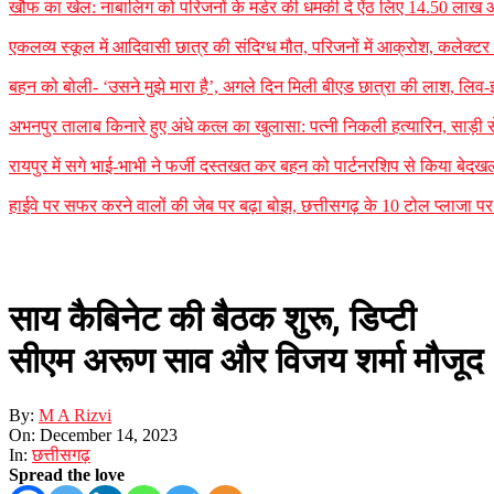
खौफ का खेल: नाबालिग को परिजनों के मर्डर की धमकी दे ऐंठ लिए 14.50 लाख
एकलव्य स्कूल में आदिवासी छात्र की संदिग्ध मौत, परिजनों में आक्रोश, कलेक्टर ने 
बहन को बोली- ‘उसने मुझे मारा है’, अगले दिन मिली बीएड छात्रा की लाश, लिव-इन
अभनपुर तालाब किनारे हुए अंधे कत्ल का खुलासा: पत्नी निकली हत्यारिन, साड़ी
रायपुर में सगे भाई-भाभी ने फर्जी दस्तखत कर बहन को पार्टनरशिप से किया बेदखल
हाईवे पर सफर करने वालों की जेब पर बढ़ा बोझ, छत्तीसगढ़ के 10 टोल प्लाजा पर न
साय कैबिनेट की बैठक शुरू, डिप्टी
सीएम अरूण साव और विजय शर्मा मौजूद
By:
M A Rizvi
On:
December 14, 2023
In:
छत्तीसगढ़
Spread the love