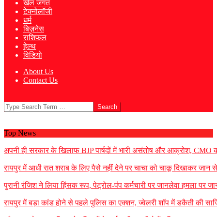
खेल जगत
टेक्नोलॉजी
धर्म
बिज़नेस
राशिफल
हेल्थ
विडियो
About Us
Contact Us
Search
Top News
अपनी ही सरकार के खिलाफ BJP पार्षदों में भारी असंतोष और आक्रोश, CMO को 
रायपुर में आधी रात शराब के लिए पैसे नहीं देने पर चाचा को चाकू दिखाकर जान
पुरानी रंजिश ने लिया हिंसक रूप, पेट्रोल-पंप कर्मचारी पर जानलेवा हमला पर जा
रायपुर में बड़ा कांड होने से पहले पुलिस का एक्शन, ज्वेलरी शॉप में डकैती की