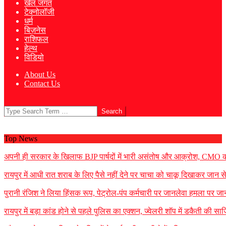
खेल जगत
टेक्नोलॉजी
धर्म
बिज़नेस
राशिफल
हेल्थ
विडियो
About Us
Contact Us
Search
Top News
अपनी ही सरकार के खिलाफ BJP पार्षदों में भारी असंतोष और आक्रोश, CMO को 
रायपुर में आधी रात शराब के लिए पैसे नहीं देने पर चाचा को चाकू दिखाकर जान
पुरानी रंजिश ने लिया हिंसक रूप, पेट्रोल-पंप कर्मचारी पर जानलेवा हमला पर जा
रायपुर में बड़ा कांड होने से पहले पुलिस का एक्शन, ज्वेलरी शॉप में डकैती की