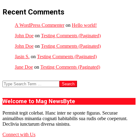
Recent Comments
A WordPress Commenter
on
Hello world!
John Doe
on
Testing Comments (Paginated)
John Doe
on
Testing Comments (Paginated)
Jasin S.
on
Testing Comments (Paginated)
Jane Doe
on
Testing Comments (Paginated)
Search
Welcome to Mag NewsByte
Permisit tegit colebat. Hanc inter ne sponte figuras. Securae
animalibus minantia cognati habitabilis sua rudis orbe coeperunt.
Declivia iunctarum diversa sinistra.
Connect with Us