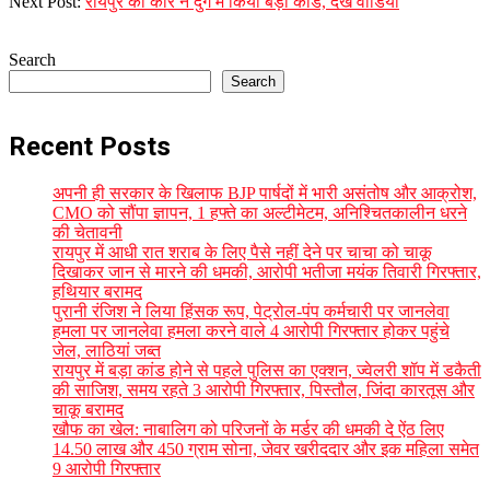
18
Next Post:
रायपुर की कार ने दुर्ग में किया बड़ा कांड, देखें वीडियो
Search
Search
Recent Posts
अपनी ही सरकार के खिलाफ BJP पार्षदों में भारी असंतोष और आक्रोश,
CMO को सौंपा ज्ञापन, 1 हफ्ते का अल्टीमेटम, अनिश्चितकालीन धरने
की चेतावनी
रायपुर में आधी रात शराब के लिए पैसे नहीं देने पर चाचा को चाकू
दिखाकर जान से मारने की धमकी, आरोपी भतीजा मयंक तिवारी गिरफ्तार,
हथियार बरामद
पुरानी रंजिश ने लिया हिंसक रूप, पेट्रोल-पंप कर्मचारी पर जानलेवा
हमला पर जानलेवा हमला करने वाले 4 आरोपी गिरफ्तार होकर पहुंचे
जेल, लाठियां जब्त
रायपुर में बड़ा कांड होने से पहले पुलिस का एक्शन, ज्वेलरी शॉप में डकैती
की साजिश, समय रहते 3 आरोपी गिरफ्तार, पिस्तौल, जिंदा कारतूस और
चाकू बरामद
खौफ का खेल: नाबालिग को परिजनों के मर्डर की धमकी दे ऐंठ लिए
14.50 लाख और 450 ग्राम सोना, जेवर खरीददार और इक महिला समेत
9 आरोपी गिरफ्तार