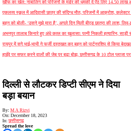
खौफ का खेल: नाबालिग को परिजनों के मर्डर की धमकी दे ऐंठ लिए 14.50 लाख
एकलव्य स्कूल में आदिवासी छात्र की संदिग्ध मौत, परिजनों में आक्रोश, कलेक्टर ने 
बहन को बोली- ‘उसने मुझे मारा है’, अगले दिन मिली बीएड छात्रा की लाश, लिव-इन
अभनपुर तालाब किनारे हुए अंधे कत्ल का खुलासा: पत्नी निकली हत्यारिन, साड़ी
रायपुर में सगे भाई-भाभी ने फर्जी दस्तखत कर बहन को पार्टनरशिप से किया बेदखल
हाईवे पर सफर करने वालों की जेब पर बढ़ा बोझ, छत्तीसगढ़ के 10 टोल प्लाजा पर न
दिल्ली से लौटकर डिप्टी सीएम ने दिया
बड़ा बयान
By:
M A Rizvi
On:
December 18, 2023
In:
छत्तीसगढ़
Spread the love