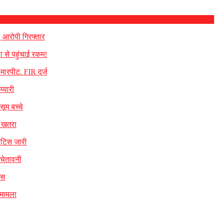
, आरोपी गिरफ्तार
ा से पहुंचाई रकम!
े मारपीट. FIR दर्ज
्यारी
सूम बच्चे
का खतरा
नोटिस जारी
 चेतावनी
िस
 मामला