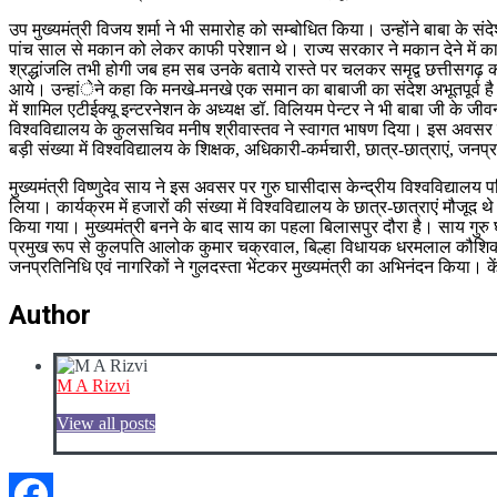
उप मुख्यमंत्री विजय शर्मा ने भी समारोह को सम्बोधित किया। उन्होंने बाबा के सं
पांच साल से मकान को लेकर काफी परेशान थे। राज्य सरकार ने मकान देने में क
श्रद्धांजलि तभी होगी जब हम सब उनके बताये रास्ते पर चलकर समृद्व छत्तीसगढ़ का 
आये। उन्हांेने कहा कि मनखे-मनखे एक समान का बाबाजी का संदेश अभूतपूर्व है
में शामिल एटीईक्यू इन्टरनेशन के अध्यक्ष डॉ. विलियम पेन्टर ने भी बाबा जी के जी
विश्वविद्यालय के कुलसचिव मनीष श्रीवास्तव ने स्वागत भाषण दिया। इस अवसर पर
बड़ी संख्या में विश्वविद्यालय के शिक्षक, अधिकारी-कर्मचारी, छात्र-छात्राएं, ज
मुख्यमंत्री विष्णुदेव साय ने इस अवसर पर गुरु घासीदास केन्द्रीय विश्वविद्यालय 
लिया। कार्यक्रम में हजारों की संख्या में विश्वविद्यालय के छात्र-छात्राएं मौजूद थे
किया गया। मुख्यमंत्री बनने के बाद साय का पहला बिलासपुर दौरा है। साय गुरु घा
प्रमुख रूप से कुलपति आलोक कुमार चक्रवाल, बिल्हा विधायक धरमलाल कौशिक, 
जनप्रतिनिधि एवं नागरिकों ने गुलदस्ता भेंटकर मुख्यमंत्री का अभिनंदन किया। केंद
Author
M A Rizvi
View all posts