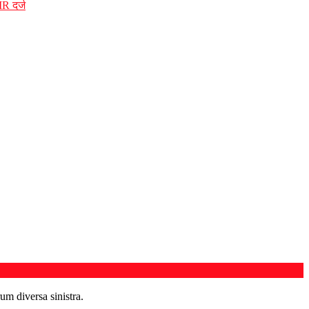
IR दर्ज
um diversa sinistra.