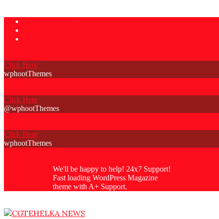
Skip
Privacy Policy
to
Contact Us
content
About Us
Click Here
wphootThemes
Click Here
@wphootThemes
Click Here
wphootThemes
We'll be happy to help! 24x7 Support!
Fast loading WordPress Magazine
theme with A+ Support.