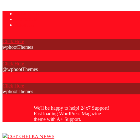
Skip
Privacy Policy
to
Contact Us
content
About Us
Click Here
wphootThemes
Click Here
@wphootThemes
Click Here
wphootThemes
We'll be happy to help! 24x7 Support!
Fast loading WordPress Magazine
theme with A+ Support.