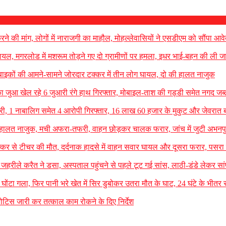
रने की मांग, लोगों में नाराजगी का माहौल, मोहल्लेवासियों ने एसडीएम को सौंपा आव
 घायल, मगरलोड में मशरूम तोड़ने गए दो ग्रामीणों पर हमला, इधर भाई-बहन की ली ज
बाइकों की आमने-सामने जोरदार टक्कर में तीन लोग घायल, दो की हालत नाजुक
का जुआ खेल रहे 6 जुआरी रंगे हाथ गिरफ्तार, मोबाइल-ताश की गड्डी समेत नगद जब्
ें चोरी, 1 नाबालिग समेत 4 आरोपी गिरफ्तार, 16 लाख 60 हजार के मुकुट और जेवरात
ल, हालत नाजुक, मची अफरा-तफरी, वाहन छोड़कर चालक फरार, जांच में जुटी अभनप
कर से टीचर की मौत, दर्दनाक हादसे में वाहन सवार घायल और दूसरा फरार, पसरा
जहरीले करैत ने डसा, अस्पताल पहुंचने से पहले टूट गई सांस, लाठी-डंडे लेकर सा
ा घोंटा गला, फिर पानी भरे खेत में सिर डुबोकर उतरा मौत के घाट, 24 घंटे के भीतर रा
टिस जारी कर तत्काल काम रोकने के दिए निर्देश