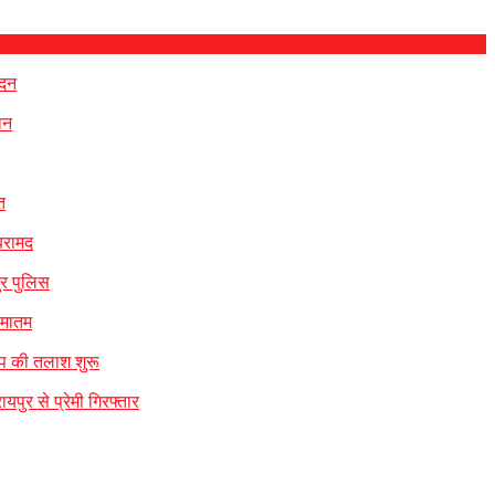
ेदन
ान
त
 बरामद
ुर पुलिस
 मातम
ंप की तलाश शुरू
यपुर से प्रेमी गिरफ्तार