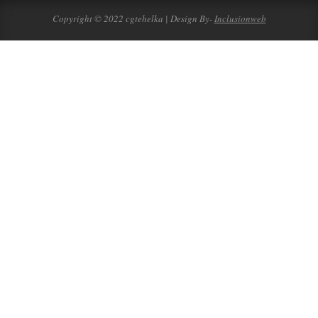
Copyright © 2022 cgtehelka | Design By-
Inclusionweb