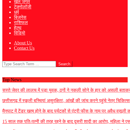
खेल जगत
टेक्नोलॉजी
धर्म
बिज़नेस
राशिफल
हेल्थ
विडियो
About Us
Contact Us
Search
Top News
सस्ते जेवर की लालच में पड़ा युवक, ठगों ने नकली सोने के हार को असली बताकर
छत्तीसगढ़ में स्कूली बच्चियां असुरक्षित!, आंखों की जांच करने पहुंचे नेत्र चिक
मैनपाट में टेंडर खत्म होने के बाद पर्यटकों से एंट्री फीस के नाम पर अवैध वसूल
15 साल तक पति-पत्नी की तरह रहने के बाद दूसरी शादी का आरोप, महिला ने एस