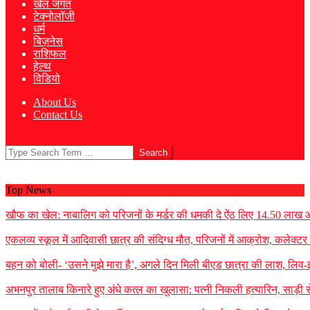
खेल जगत
टेक्नोलॉजी
धर्म
बिज़नेस
राशिफल
हेल्थ
विडियो
About Us
Contact Us
Search
Top News
खौफ का खेल: नाबालिग को परिजनों के मर्डर की धमकी दे ऐंठ लिए 14.50 लाख
एकलव्य स्कूल में आदिवासी छात्र की संदिग्ध मौत, परिजनों में आक्रोश, कलेक्टर ने 
बहन को बोली- ‘उसने मुझे मारा है’, अगले दिन मिली बीएड छात्रा की लाश, लिव-इन
अभनपुर तालाब किनारे हुए अंधे कत्ल का खुलासा: पत्नी निकली हत्यारिन, साड़ी