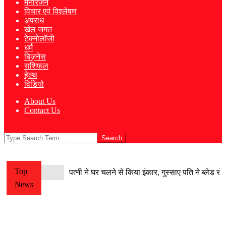
मनोरंजन
विचार एवं विश्लेषण
अपराध
खेल जगत
टेक्नोलॉजी
धर्म
बिज़नेस
राशिफल
हेल्थ
विडियो
About Us
Contact Us
Search
Top
पत्नी ने घर चलने से किया इंकार, गुस्साए पति ने ब्लेड 
News