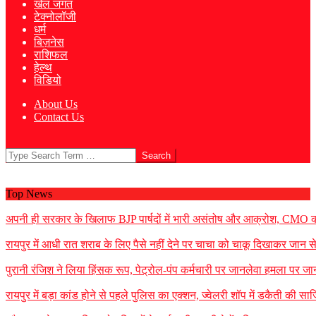
खेल जगत
टेक्नोलॉजी
धर्म
बिज़नेस
राशिफल
हेल्थ
विडियो
About Us
Contact Us
Search
Top News
अपनी ही सरकार के खिलाफ BJP पार्षदों में भारी असंतोष और आक्रोश, CMO को 
रायपुर में आधी रात शराब के लिए पैसे नहीं देने पर चाचा को चाकू दिखाकर जान
पुरानी रंजिश ने लिया हिंसक रूप, पेट्रोल-पंप कर्मचारी पर जानलेवा हमला पर जा
रायपुर में बड़ा कांड होने से पहले पुलिस का एक्शन, ज्वेलरी शॉप में डकैती की