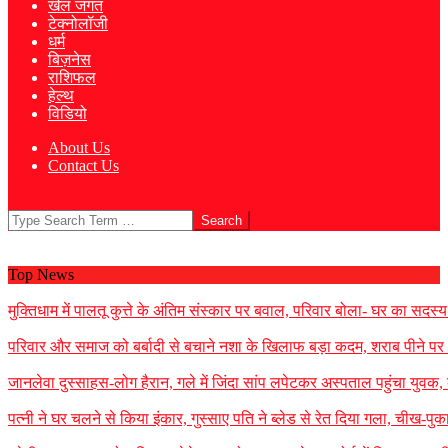
खेल जगत
टेक्नोलॉजी
धर्म
बिज़नेस
राशिफल
हेल्थ
विडियो
About Us
Contact Us
Search
Top News
मुक्तिधाम में पालतू कुत्ते के अंतिम संस्कार पर बवाल, परिवार बोला- घर का सद
परिवार और समाज को बर्बादी से बचाने नशा के खिलाफ बड़ा कदम, शराब पीने पर 35
जानलेवा दुस्साहस-लोग हैरान, गले में जिंदा सांप लपेटकर अस्पताल पहुंचा यु
पत्नी ने घर चलने से किया इंकार, गुस्साए पति ने ब्लेड से रेत दिया गला, चीख-प