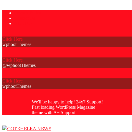
Skip
Privacy Policy
to
Contact Us
content
About Us
Click Here
wphootThemes
Click Here
@wphootThemes
Click Here
wphootThemes
We'll be happy to help! 24x7 Support!
Fast loading WordPress Magazine
theme with A+ Support.