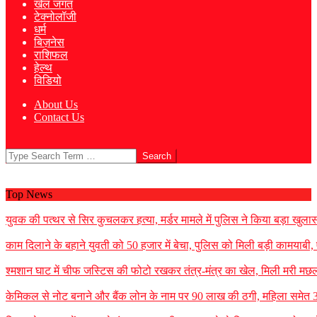
खेल जगत
टेक्नोलॉजी
धर्म
बिज़नेस
राशिफल
हेल्थ
विडियो
About Us
Contact Us
Search
Top News
युवक की पत्थर से सिर कुचलकर हत्या, मर्डर मामले में पुलिस ने किया बड़ा खुलासा
काम दिलाने के बहाने युवती को 50 हजार में बेचा, पुलिस को मिली बड़ी कामयाबी
श्मशान घाट में चीफ जस्टिस की फोटो रखकर तंत्र-मंत्र का खेल, मिली मरी मछली
केमिकल से नोट बनाने और बैंक लोन के नाम पर 90 लाख की ठगी, महिला समेत 3 