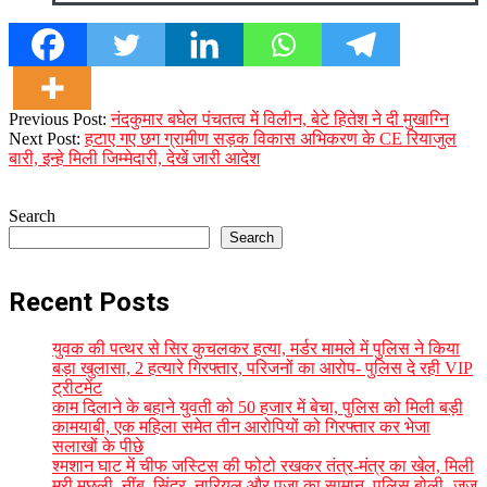
2024-
Previous Post:
नंदकुमार बघेल पंचतत्व में विलीन, बेटे हितेश ने दी मुखाग्नि
01-
Next Post:
हटाए गए छग ग्रामीण सड़क विकास अभिकरण के CE रियाजुल
10
बारी, इन्हे मिली जिम्मेदारी, देखें जारी आदेश
Search
Search
Recent Posts
युवक की पत्थर से सिर कुचलकर हत्या, मर्डर मामले में पुलिस ने किया
बड़ा खुलासा, 2 हत्यारे गिरफ्तार, परिजनों का आरोप- पुलिस दे रही VIP
ट्रीटमेंट
काम दिलाने के बहाने युवती को 50 हजार में बेचा, पुलिस को मिली बड़ी
कामयाबी, एक महिला समेत तीन आरोपियों को गिरफ्तार कर भेजा
सलाखों के पीछे
श्मशान घाट में चीफ जस्टिस की फोटो रखकर तंत्र-मंत्र का खेल, मिली
मरी मछली, नींबू, सिंदूर, नारियल और पूजा का सामान, पुलिस बोली- जज