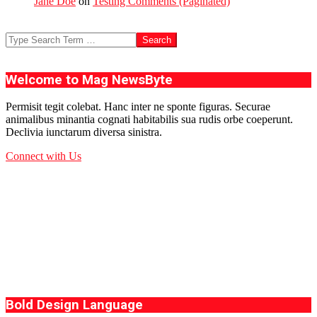
Jane Doe
on
Testing Comments (Paginated)
Search
Welcome to Mag NewsByte
Permisit tegit colebat. Hanc inter ne sponte figuras. Securae
animalibus minantia cognati habitabilis sua rudis orbe coeperunt.
Declivia iunctarum diversa sinistra.
Connect with Us
Bold Design Language