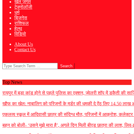
खेल जगत
टेक्नोलॉजी
धर्म
बिज़नेस
राशिफल
हेल्थ
विडियो
About Us
Contact Us
Search
Top News
रायपुर में बड़ा कांड होने से पहले पुलिस का एक्शन, ज्वेलरी शॉप में डकैती की
खौफ का खेल: नाबालिग को परिजनों के मर्डर की धमकी दे ऐंठ लिए 14.50 लाख
एकलव्य स्कूल में आदिवासी छात्र की संदिग्ध मौत, परिजनों में आक्रोश, कलेक्टर ने 
बहन को बोली- ‘उसने मुझे मारा है’, अगले दिन मिली बीएड छात्रा की लाश, लिव-इन