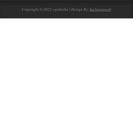
Copyright © 2022 cgtehelka | Design By-
Inclusionweb