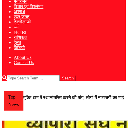
मनोरंजन
विचार एवं विश्लेषण
अपराध
खेल जगत
टेक्नोलॉजी
धर्म
बिज़नेस
राशिफल
हेल्थ
विडियो
About Us
Contact Us
Search
Top
 को मुक्ति धाम में स्थानांतरित करने की मांग, लोगों में नाराजगी का माहौल, मोहल
News