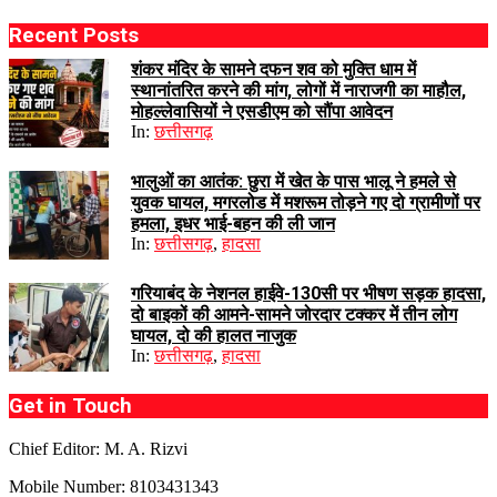
Recent Posts
शंकर मंदिर के सामने दफन शव को मुक्ति धाम में
स्थानांतरित करने की मांग, लोगों में नाराजगी का माहौल,
मोहल्लेवासियों ने एसडीएम को सौंपा आवेदन
In:
छत्तीसगढ़
भालुओं का आतंक: छुरा में खेत के पास भालू ने हमले से
युवक घायल, मगरलोड में मशरूम तोड़ने गए दो ग्रामीणों पर
हमला, इधर भाई-बहन की ली जान
In:
छत्तीसगढ़
,
हादसा
गरियाबंद के नेशनल हाईवे-130सी पर भीषण सड़क हादसा,
दो बाइकों की आमने-सामने जोरदार टक्कर में तीन लोग
घायल, दो की हालत नाजुक
In:
छत्तीसगढ़
,
हादसा
Get in Touch
Chief Editor: M. A. Rizvi
Mobile Number: 8103431343