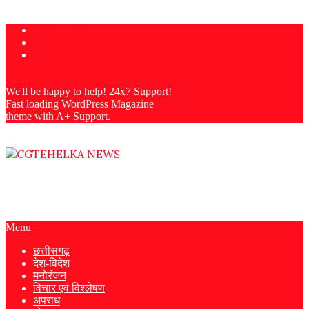
Skip
Privacy Policy
to
Contact Us
content
About Us
We'll be happy to help! 24x7 Support!
Fast loading WordPress Magazine
theme with A+ Support.
CGTEHELKA
Primary
Menu
Navigation
छत्तीसगढ़
Menu
देश-विदेश
मनोरंजन
विचार एवं विश्लेषण
अपराध