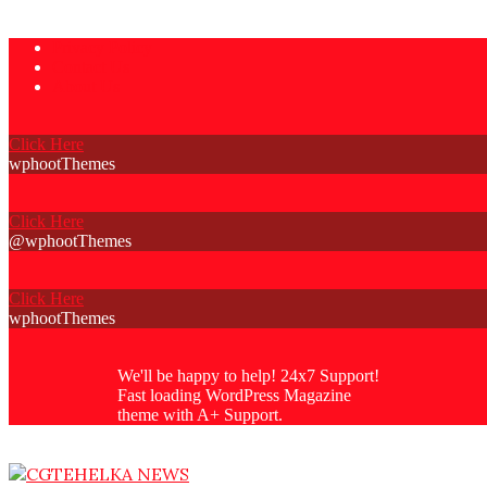
Skip
Privacy Policy
to
Contact Us
content
About Us
Click Here
wphootThemes
Click Here
@wphootThemes
Click Here
wphootThemes
We'll be happy to help! 24x7 Support!
Fast loading WordPress Magazine
theme with A+ Support.