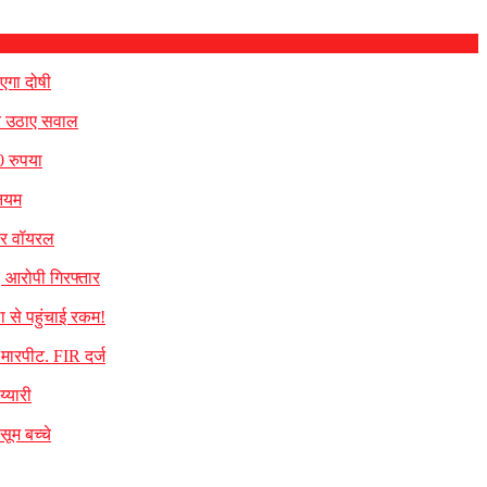
एगा दोषी
पर उठाए सवाल
0 रुपया
नियम
मकर वॉयरल
, आरोपी गिरफ्तार
ा से पहुंचाई रकम!
े मारपीट. FIR दर्ज
्यारी
सूम बच्चे