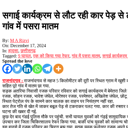
सगाई कार्यक्रम से लौट रही कार पेड़ 
गांव में पसरा मातम
By:
M A Rizvi
On:
December 17, 2024
In:
हादसा
,
छत्तीसगढ़
Tagged:
9 घायल
,
एक को किया गया रेफर
,
गांव में पसरा मातम
,
सगाई कार्यक्रम
Spread the love
राजनांदगाव :
राजनांदगाव से महज 5 किलोमीटर की दूरी पर स्थित ग्राम में खु
सहित पूरे गांव में मातम छा गया.
सड़क अतरिया निवासी रजक परिवार रविवार को सगाई कार्यक्रम में बेमेतरा जिले क
रजक, सोहन रजक, भावेश जंघेल, मोरेश्वर रजक, परमेश्वर, अखिलेश जंघेल, छोटू 
स्थित पेट्रोल पंप के सामने कार चालक का वाहन पर नियंत्रण नहीं रहा.
कार तेज गति से खेत में जाकर बबूल पेड़ से टकराकर पलट गया. कार की रफ्तार
घटना की खबर दी गई.
कुछ देर बाद गंडई पुलिस मौके पर पहुंची. सभी घायल युवकों को गंड़ई सामुदायि
उपचार कर जिला चिकित्सालय रेफर किया गया. बाकी पांच युवकों को सामान्य चोट
इस हादसे में रजक परिवार का चिराग बुझ गया. मृतक युवक फलेन्द्र रजक अपने 