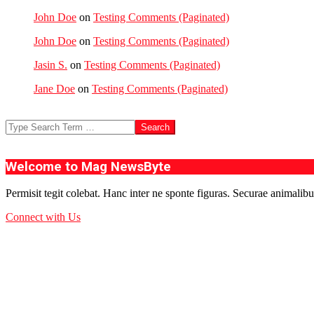
John Doe
on
Testing Comments (Paginated)
John Doe
on
Testing Comments (Paginated)
Jasin S.
on
Testing Comments (Paginated)
Jane Doe
on
Testing Comments (Paginated)
Search
Welcome to Mag NewsByte
Permisit tegit colebat. Hanc inter ne sponte figuras. Securae animalibu
Connect with Us