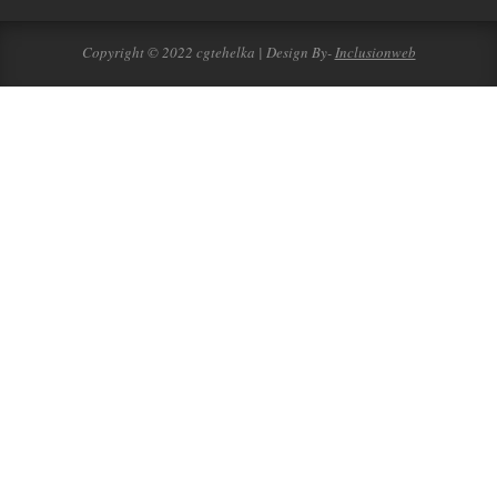
Copyright © 2022 cgtehelka | Design By-
Inclusionweb