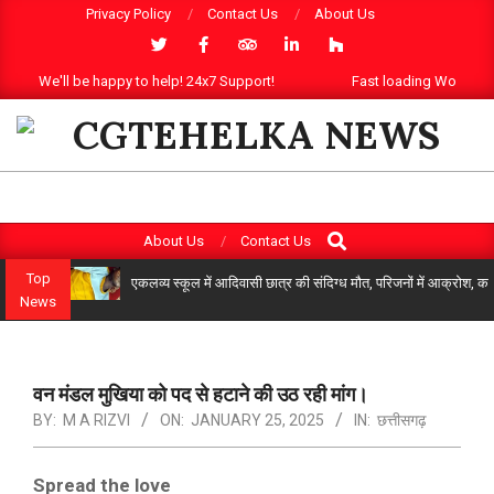
Skip
Privacy Policy
Contact Us
About Us
to
content
We'll be happy to help! 24x7 Support!
Fast loading WordPre
CGTEHELKA
Search
Primary
About Us
Contact Us
Navigation
Top
एकलव्य स्कूल में आदिवासी छात्र की संदिग्ध मौत, परिजनों में आक्रोश, कलेक्
Menu
News
वन मंडल मुखिया को पद से हटाने की उठ रही मांग।
BY:
M A RIZVI
ON:
JANUARY 25, 2025
IN:
छत्तीसगढ़
Spread the love