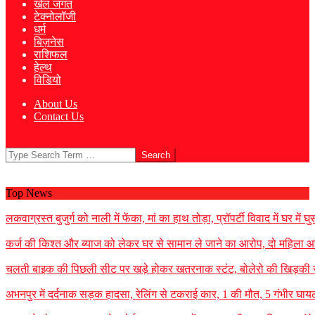
खेल जगत
टेक्नोलॉजी
धर्म
बिज़नेस
राशिफल
हेल्थ
विडियो
About Us
Contact Us
Search
Top News
लकवाग्रस्त बुजुर्ग को नाली में फेंका, मां का हाथ तोड़ा, प्रॉपर्टी विवाद में घर म
कर्ज की किश्त और ब्याज को लेकर घर से सामान ले जाने का आरोप, दो महिला आ
चलती बाइक की पिछली सीट पर खड़े होकर खतरनाक स्टंट, बोलेरो की खिड़की स
अभनपुर में दर्दनाक सड़क हादसा, रेलिंग से टकराई कार, 1 की मौत, 5 गंभीर घायल