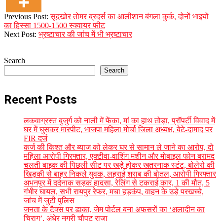
2025-
Previous Post:
सूदखोर तोमर ब्रदर्स का आलीशान बंगला कुर्क, दोनों भाइयों
09-
का हिस्सा 1500-1500 स्क्वायर फीट
22
Next Post:
भ्रष्टाचार की जांच में भी भ्रष्टाचार
Search
Search
Recent Posts
लकवाग्रस्त बुजुर्ग को नाली में फेंका, मां का हाथ तोड़ा, प्रॉपर्टी विवाद में
घर में घुसकर मारपीट, भाजपा महिला मोर्चा जिला अध्यक्ष, बेटे-दामाद पर
FIR दर्ज
कर्ज की किश्त और ब्याज को लेकर घर से सामान ले जाने का आरोप, दो
महिला आरोपी गिरफ्तार, एक्टीवा-वाशिंग मशीन और मोबाइल फोन बरामद
चलती बाइक की पिछली सीट पर खड़े होकर खतरनाक स्टंट, बोलेरो की
खिड़की से बाहर निकले युवक, लहराई शराब की बोतल, आरोपी गिरफ्तार
अभनपुर में दर्दनाक सड़क हादसा, रेलिंग से टकराई कार, 1 की मौत, 5
गंभीर घायल, सभी रायपुर रेफर, मचा हड़कंप, वाहन के उड़े परखच्चे,
जांच में जुटी पुलिस
जनता के टैक्स पर डाका, जेम पोर्टल बना अफसरों का ‘अलादीन का
चिराग’, ​अंधेर नगरी चौपट राजा